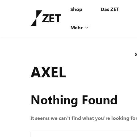
Shop
Das ZET
Mehr
Vision
AXEL
Invest
Leasing
Nothing Found
Newsletter
News
It seems we can’t find what you’re looking fo
Jobs