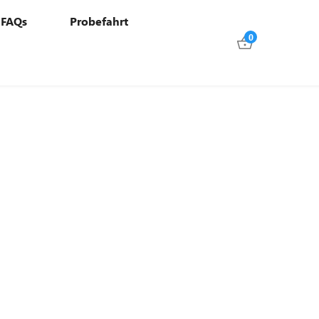
FAQs
Probefahrt
0
ENRAD MIT 4
‑ALTERNATIVE
eundlichen und individuellem
r Transportkapazität.